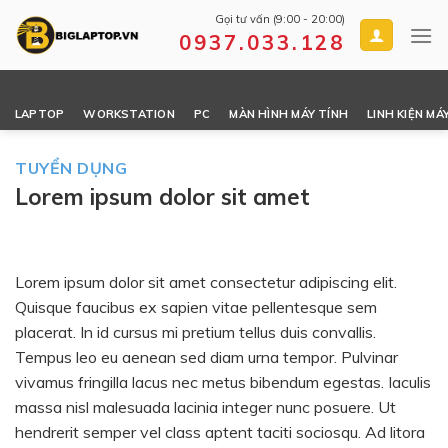
Skip
Gọi tư vấn (9:00 - 20:00)
to
0937.033.128
content
LAPTOP
WORKSTATION
PC
MÀN HÌNH MÁY TÍNH
LINH KIỆN MÁ
TUYỂN DỤNG
Lorem ipsum dolor sit amet
Lorem ipsum dolor sit amet consectetur adipiscing elit.
Quisque faucibus ex sapien vitae pellentesque sem
placerat. In id cursus mi pretium tellus duis convallis.
Tempus leo eu aenean sed diam urna tempor. Pulvinar
vivamus fringilla lacus nec metus bibendum egestas. Iaculis
massa nisl malesuada lacinia integer nunc posuere. Ut
hendrerit semper vel class aptent taciti sociosqu. Ad litora