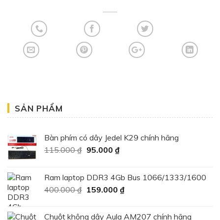
SẢN PHẨM
Bàn phím có dây Jedel K29 chính hãng
Giá
Giá
115.000
₫
95.000
₫
gốc
hiện
là:
tại
Ram laptop DDR3 4Gb Bus 1066/1333/1600
115.000 ₫.
là:
Giá
Giá
400.000
₫
159.000
₫
95.000 ₫.
gốc
hiện
là:
tại
Chuột không dây Aula AM207 chính hãng
400.000 ₫.
là: