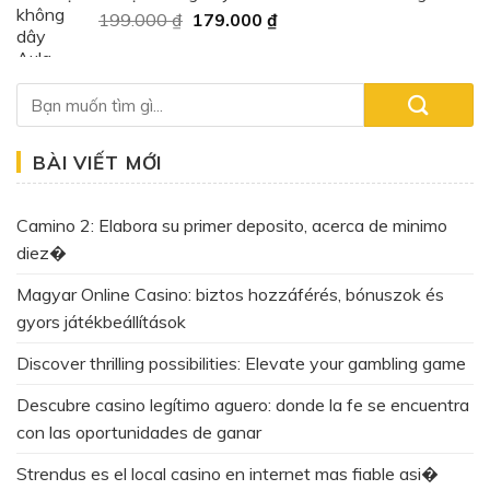
Giá
Giá
199.000
₫
179.000
₫
159.000 ₫.
gốc
hiện
là:
tại
199.000 ₫.
là:
179.000 ₫.
BÀI VIẾT MỚI
Camino 2: Elabora su primer deposito, acerca de minimo
diez�
Magyar Online Casino: biztos hozzáférés, bónuszok és
gyors játékbeállítások
Discover thrilling possibilities: Elevate your gambling game
Descubre casino legítimo aguero: donde la fe se encuentra
con las oportunidades de ganar
Strendus es el local casino en internet mas fiable asi�