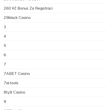
260 Kč Bonus Za Registraci
29black Casino
3
4
5
6
7
7ABET Casino
7ai.tools
8ty8 Casino
9