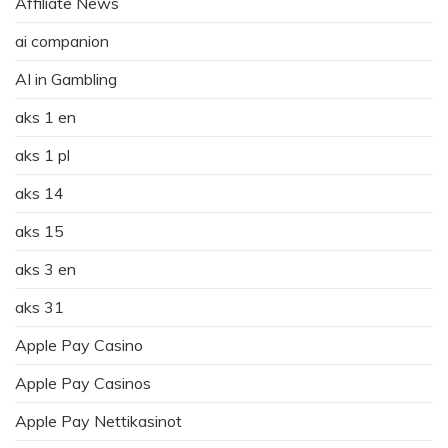
Affiliate News
ai companion
AI in Gambling
aks 1 en
aks 1 pl
aks 14
aks 15
aks 3 en
aks 31
Apple Pay Casino
Apple Pay Casinos
Apple Pay Nettikasinot