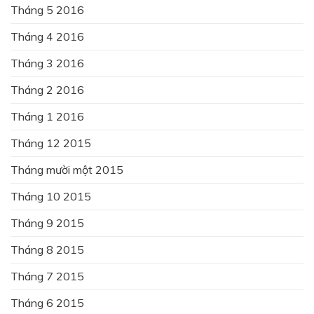
Tháng 5 2016
Tháng 4 2016
Tháng 3 2016
Tháng 2 2016
Tháng 1 2016
Tháng 12 2015
Tháng mười một 2015
Tháng 10 2015
Tháng 9 2015
Tháng 8 2015
Tháng 7 2015
Tháng 6 2015