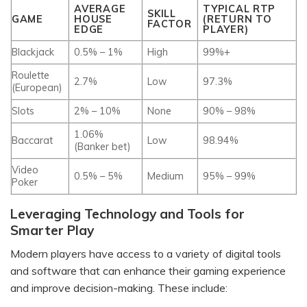
AVERAGE
TYPICAL RTP
SKILL
GAME
HOUSE
(RETURN TO
FACTOR
EDGE
PLAYER)
Blackjack
0.5% – 1%
High
99%+
Roulette
2.7%
Low
97.3%
(European)
Slots
2% – 10%
None
90% – 98%
1.06%
Baccarat
Low
98.94%
(Banker bet)
Video
0.5% – 5%
Medium
95% – 99%
Poker
Leveraging Technology and Tools for
Smarter Play
Modern players have access to a variety of digital tools
and software that can enhance their gaming experience
and improve decision-making. These include: