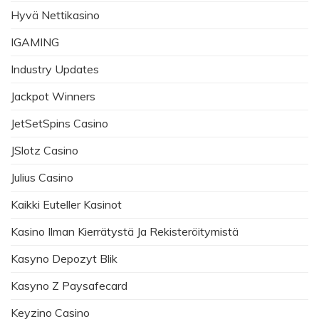
Hyvä Nettikasino
IGAMING
Industry Updates
Jackpot Winners
JetSetSpins Casino
JSlotz Casino
Julius Casino
Kaikki Euteller Kasinot
Kasino Ilman Kierrätystä Ja Rekisteröitymistä
Kasyno Depozyt Blik
Kasyno Z Paysafecard
Keyzino Casino