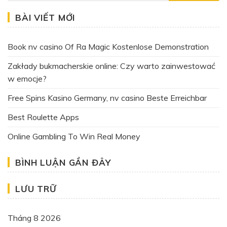
BÀI VIẾT MỚI
Book nv casino Of Ra Magic Kostenlose Demonstration
Zakłady bukmacherskie online: Czy warto zainwestować
w emocje?
Free Spins Kasino Germany, nv casino Beste Erreichbar
Best Roulette Apps
Online Gambling To Win Real Money
BÌNH LUẬN GẦN ĐÂY
LƯU TRỮ
Tháng 8 2026