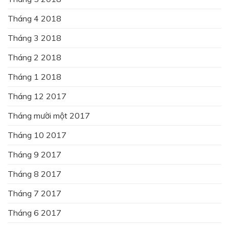
Tháng 4 2018
Tháng 3 2018
Tháng 2 2018
Tháng 1 2018
Tháng 12 2017
Tháng mười một 2017
Tháng 10 2017
Tháng 9 2017
Tháng 8 2017
Tháng 7 2017
Tháng 6 2017