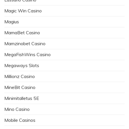
Magic Win Casino
Magius
MamaBet Casino
Mamzinobet Casino
MegaFishWins Casino
Megaways Slots
Millionz Casino
MineBit Casino
Minimitalletus 5E
Mino Casino
Mobile Casinos