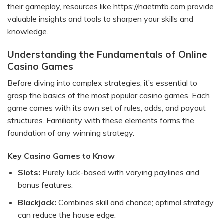
their gameplay, resources like
https://naetmtb.com
provide
valuable insights and tools to sharpen your skills and
knowledge.
Understanding the Fundamentals of Online
Casino Games
Before diving into complex strategies, it’s essential to
grasp the basics of the most popular casino games. Each
game comes with its own set of rules, odds, and payout
structures. Familiarity with these elements forms the
foundation of any winning strategy.
Key Casino Games to Know
Slots:
Purely luck-based with varying paylines and
bonus features.
Blackjack:
Combines skill and chance; optimal strategy
can reduce the house edge.