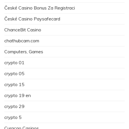
České Casino Bonus Za Registraci
České Casino Paysafecard
ChanceBit Casino
chathubcam.com
Computers, Games
crypto 01
crypto 05
crypto 15
crypto 19 en
crypto 29
crypto 5
Curacao Casinos