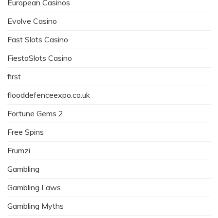
European Casinos
Evolve Casino
Fast Slots Casino
FiestaSlots Casino
first
flooddefenceexpo.co.uk
Fortune Gems 2
Free Spins
Frumzi
Gambling
Gambling Laws
Gambling Myths