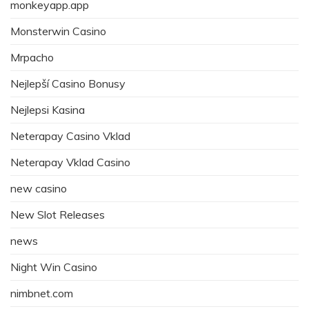
monkeyapp.app
Monsterwin Casino
Mrpacho
Nejlepší Casino Bonusy
Nejlepsi Kasina
Neterapay Casino Vklad
Neterapay Vklad Casino
new casino
New Slot Releases
news
Night Win Casino
nimbnet.com