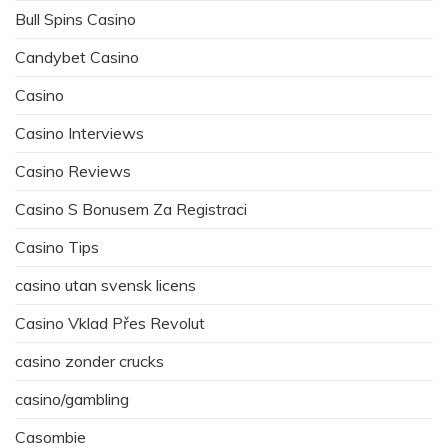
Bull Spins Casino
Candybet Casino
Casino
Casino Interviews
Casino Reviews
Casino S Bonusem Za Registraci
Casino Tips
casino utan svensk licens
Casino Vklad Přes Revolut
casino zonder crucks
casino/gambling
Casombie