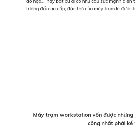
đồ họa,… hay bất cứ ai có nhu cầu sức mạnh điện
tương đối cao cấp, đặc thù của máy trạm là được 
Máy trạm workstation vốn được những n
công nhất phải kể 