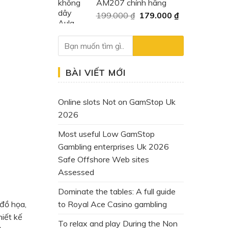
AM207 chính hãng
400.000 ₫.
là:
Giá
Giá
199.000
₫
179.000
₫
159.000 ₫.
gốc
hiện
là:
tại
199.000 ₫.
là:
179.000 ₫.
BÀI VIẾT MỚI
Online slots Not on GamStop Uk
2026
Most useful Low GamStop
Gambling enterprises Uk 2026
Safe Offshore Web sites
Assessed
Dominate the tables: A full guide
to Royal Ace Casino gambling
đồ họa,
hiết kế
To relax and play During the Non