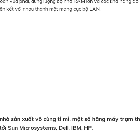
 toán vừa phải, dung lượng bộ nhớ RAM lớn và các khả năng đồ
liên kết với nhau thành một mạng cục bộ LAN.
hà sản xuất vô cùng tỉ mỉ, một số hãng máy trạm t
tới Sun Microsystems, Dell, IBM, HP.