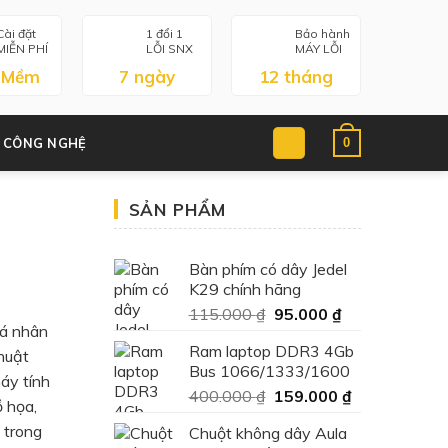
Cài đặt
1 đổi 1
Bảo hành
MIỄN PHÍ
LỖI SNX
MÁY LỖI
 Mềm
7 ngày
12 tháng
0
 CÔNG NGHỆ
SẢN PHẨM
Bàn phím có dây Jedel
K29 chính hãng
Giá
Giá
115.000
₫
95.000
₫
cá nhân
gốc
hiện
Ram laptop DDR3 4Gb
là:
tại
huật
Bus 1066/1333/1600
115.000 ₫.
là:
áy tính
Giá
Giá
400.000
₫
159.000
₫
95.000 ₫.
ồ họa,
gốc
hiện
 trong
Chuột không dây Aula
là:
tại