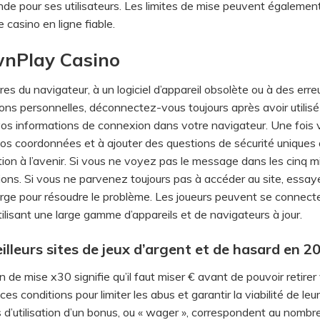
nde pour ses utilisateurs. Les limites de mise peuvent également
 casino en ligne fiable.
wnPlay Casino
es du navigateur, à un logiciel d’appareil obsolète ou à des erre
ions personnelles, déconnectez-vous toujours après avoir utilisé
 vos informations de connexion dans votre navigateur. Une fois 
 vos coordonnées et à ajouter des questions de sécurité uniques
ation à l’avenir. Si vous ne voyez pas le message dans les cinq m
ns. Si vous ne parvenez toujours pas à accéder au site, essay
harge pour résoudre le problème. Les joueurs peuvent se connecte
lisant une large gamme d’appareils et de navigateurs à jour.
illeurs sites de jeux d’argent et de hasard en 2
e mise x30 signifie qu’il faut miser € avant de pouvoir retirer
es conditions pour limiter les abus et garantir la viabilité de leu
 d’utilisation d’un bonus, ou « wager », correspondent au nombr