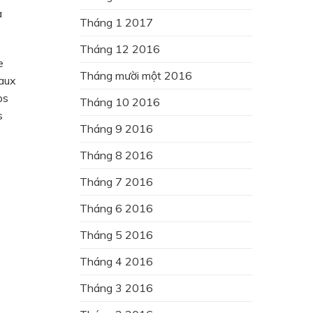
a
Tháng 1 2017
Tháng 12 2016
e
Tháng mười một 2016
paux
ps
Tháng 10 2016
s
Tháng 9 2016
Tháng 8 2016
Tháng 7 2016
Tháng 6 2016
Tháng 5 2016
Tháng 4 2016
Tháng 3 2016