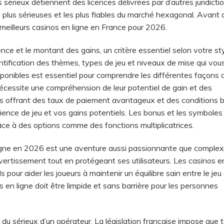
sérieux détiennent des licences délivrées par d’autres juridicti
s plus sérieuses et les plus fiables du marché hexagonal. Avant 
 meilleurs casinos en ligne en France pour 2026.
ence et le montant des gains, un critère essentiel selon votre st
entification des thèmes, types de jeu et niveaux de mise qui vou
isponibles est essentiel pour comprendre les différentes façons 
écessite une compréhension de leur potentiel de gain et des
ous offrant des taux de paiement avantageux et des conditions 
ence de jeu et vos gains potentiels. Les bonus et les symboles
e à des options comme des fonctions multiplicatrices.
igne en 2026 est une aventure aussi passionnante que complex
ivertissement tout en protégeant ses utilisateurs. Les casinos e
ls pour aider les joueurs à maintenir un équilibre sain entre le jeu 
os en ligne doit être limpide et sans barrière pour les personnes
e du sérieux d’un opérateur. La législation française impose que 