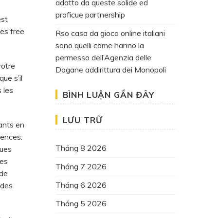
adatto da queste solide ed
proficue partnership
est
Les free
Rso casa da gioco online italiani
sono quelli come hanno la
permesso dell’Agenzia delle
votre
Dogane addirittura dei Monopoli
ue s’il
 les
BÌNH LUẬN GẦN ĐÂY
LƯU TRỮ
eants en
rences.
Tháng 8 2026
ques
ses
Tháng 7 2026
 de
Tháng 6 2026
 des
Tháng 5 2026