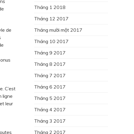
ons
Tháng 1 2018
de
Tháng 12 2017
Tháng mười một 2017
yle de
s
Tháng 10 2017
de
Tháng 9 2017
bonus
Tháng 8 2017
Tháng 7 2017
Tháng 6 2017
e. C’est
n ligne
Tháng 5 2017
et leur
Tháng 4 2017
Tháng 3 2017
toutes
Tháng 2 2017