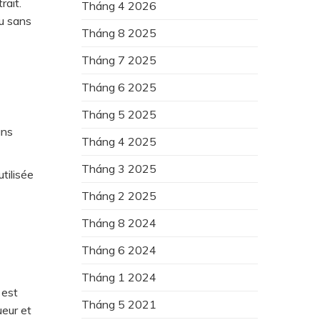
rait.
Tháng 4 2026
ou sans
Tháng 8 2025
Tháng 7 2025
Tháng 6 2025
Tháng 5 2025
ans
Tháng 4 2025
Tháng 3 2025
tilisée
Tháng 2 2025
Tháng 8 2024
Tháng 6 2024
Tháng 1 2024
 est
Tháng 5 2021
ueur et