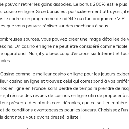
e pouvoir retirer les gains associés. Le bonus 200% est le plus
casino en ligne. Si ce bonus est particulièrement attrayant, il 
ans le cadre d’un programme de fidélité ou d’un programme VIP. 
ises que vous pouvez réaliser sur des machines à sous.
nombreuses sources, vous pouvez créer une image détaillée de 
besoins. Un casino en ligne ne peut être considéré comme fiable q
e approfondi. Non, il y a beaucoup d’escrocs sur Internet et tous
ables.
s Casino comme le meilleur casino en ligne pour les joueurs exig
eur casino en ligne et trouvez celui qui correspond à vos préfé
inos en ligne en France, sans perdre de temps ni prendre de ris
teur, il réalise des revues de casinos en ligne afin de proposer à 
ateur présente des atouts considérables, que ce soit en matière
es et de conditions avantageuses pour les joueurs. Choisissez l’un
is dont nous vous avons dressé la liste !