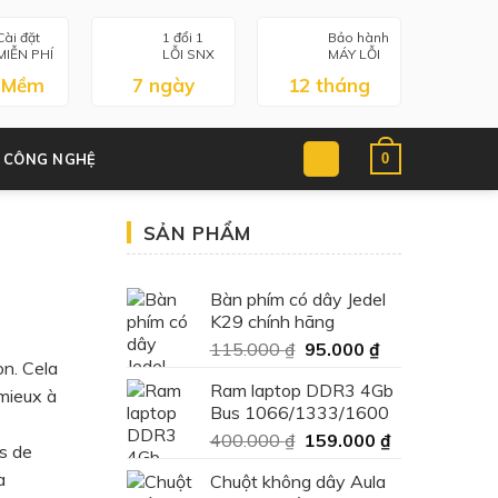
Cài đặt
1 đổi 1
Bảo hành
MIỄN PHÍ
LỖI SNX
MÁY LỖI
 Mềm
7 ngày
12 tháng
0
 CÔNG NGHỆ
SẢN PHẨM
Bàn phím có dây Jedel
K29 chính hãng
Giá
Giá
115.000
₫
95.000
₫
on. Cela
gốc
hiện
Ram laptop DDR3 4Gb
là:
tại
 mieux à
Bus 1066/1333/1600
115.000 ₫.
là:
Giá
Giá
400.000
₫
159.000
₫
95.000 ₫.
s de
gốc
hiện
a
Chuột không dây Aula
là:
tại