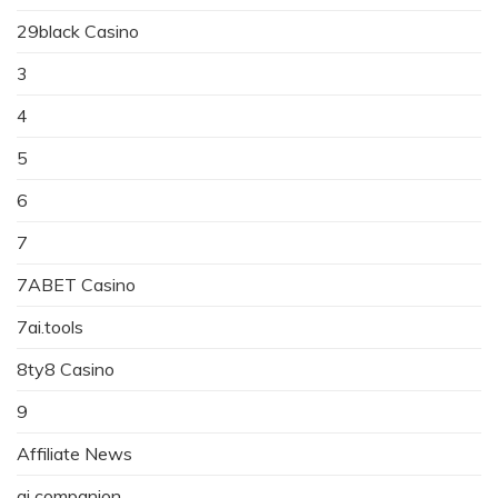
29black Casino
3
4
5
6
7
7ABET Casino
7ai.tools
8ty8 Casino
9
Affiliate News
ai companion