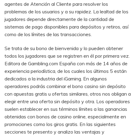
agentes de Atención al Cliente para resolver los
problemas de los usuarios y a su rapidez. La lealtad de los
jugadores depende directamente de la cantidad de
sistemas de pago disponibles para depósitos y retiros, así
como de los límites de las transacciones.
Se trata de su bono de bienvenida y lo pueden obtener
todos los jugadores que se registren en él por primera vez.
Editora de Gambling.com España con más de 14 años de
experiencia periodística, de los cuales los últimos 5 están
dedicados a la industria del iGaming. En algunos
operadores podrás combinar el bono casino sin depósito
con apuestas gratis u ofertas similares, otros nos obligan a
elegir entre una oferta sin depósito y otra. Los operadores
suelen establecer en sus términos límites a las ganancias
obtenidas con bonos de casino online, especialmente en
promociones como los giros gratis. En las siguientes
secciones te presento y analizo las ventajas y