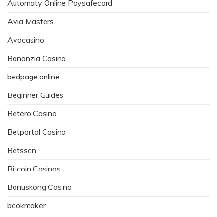
Automaty Online Paysafecard
Avia Masters
Avocasino
Bananzia Casino
bedpage.online
Beginner Guides
Betero Casino
Betportal Casino
Betsson
Bitcoin Casinos
Bonuskong Casino
bookmaker