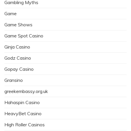
Gambling Myths
Game
Game Shows
Game Spot Casino
Ginja Casino
Godz Casino
Gopay Casino
Gransino
greekembassy.org.uk
Hahaspin Casino
HeavyBet Casino
High Roller Casinos