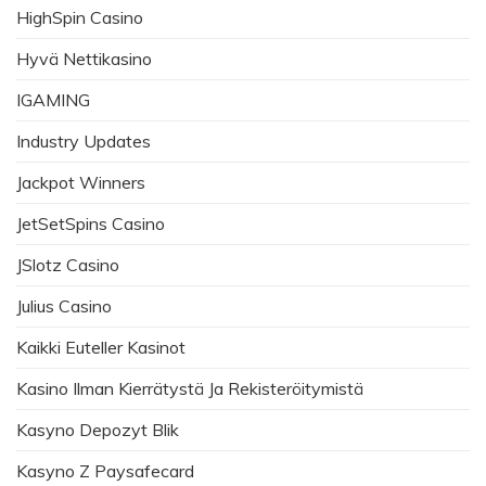
HighSpin Casino
Hyvä Nettikasino
IGAMING
Industry Updates
Jackpot Winners
JetSetSpins Casino
JSlotz Casino
Julius Casino
Kaikki Euteller Kasinot
Kasino Ilman Kierrätystä Ja Rekisteröitymistä
Kasyno Depozyt Blik
Kasyno Z Paysafecard