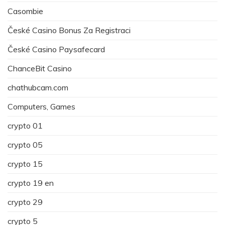
Casombie
České Casino Bonus Za Registraci
České Casino Paysafecard
ChanceBit Casino
chathubcam.com
Computers, Games
crypto 01
crypto 05
crypto 15
crypto 19 en
crypto 29
crypto 5