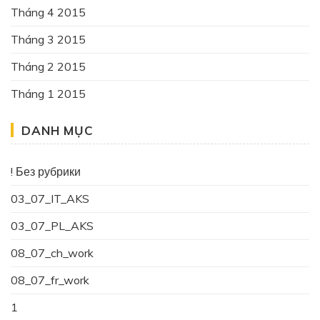
Tháng 4 2015
Tháng 3 2015
Tháng 2 2015
Tháng 1 2015
DANH MỤC
! Без рубрики
03_07_IT_AKS
03_07_PL_AKS
08_07_ch_work
08_07_fr_work
1