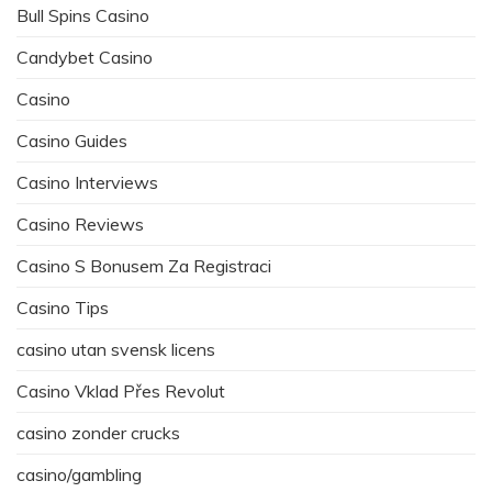
Bull Spins Casino
Candybet Casino
Casino
Casino Guides
Casino Interviews
Casino Reviews
Casino S Bonusem Za Registraci
Casino Tips
casino utan svensk licens
Casino Vklad Přes Revolut
casino zonder crucks
casino/gambling