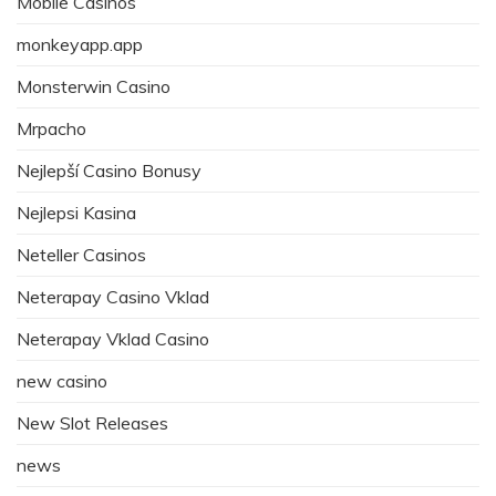
Mobile Casinos
monkeyapp.app
Monsterwin Casino
Mrpacho
Nejlepší Casino Bonusy
Nejlepsi Kasina
Neteller Casinos
Neterapay Casino Vklad
Neterapay Vklad Casino
new casino
New Slot Releases
news