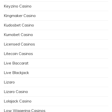
Keyzino Casino
Kingmaker Casino
Kudosbet Casino
Kumobet Casino
Licensed Casinos
Litecoin Casinos
Live Baccarat
Live Blackjack
Lizaro
Lizaro Casino
Lolajack Casino
Low Wagering Casinos