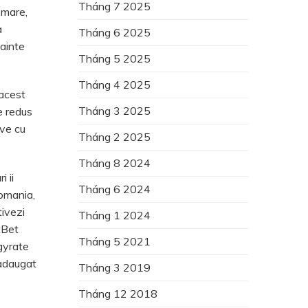
Tháng 7 2025
 mare,
a
Tháng 6 2025
nainte
Tháng 5 2025
Tháng 4 2025
 acest
Tháng 3 2025
e redus
lve cu
Tháng 2 2025
Tháng 8 2024
 ii
Tháng 6 2024
Romania,
tivezi
Tháng 1 2024
tBet
Tháng 5 2021
gyrate
 adaugat
Tháng 3 2019
Tháng 12 2018