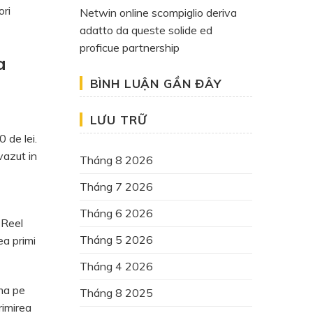
ori
Netwin online scompiglio deriva
adatto da queste solide ed
proficue partnership
a
BÌNH LUẬN GẦN ĐÂY
LƯU TRỮ
 de lei.
vazut in
Tháng 8 2026
Tháng 7 2026
Tháng 6 2026
 Reel
Tháng 5 2026
ea primi
Tháng 4 2026
ima pe
Tháng 8 2025
rimirea