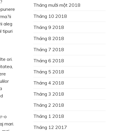
 ?
Tháng mười một 2018
depunere
Tháng 10 2018
rma?ii
ii aleg
Tháng 9 2018
 tipuri
Tháng 8 2018
Tháng 7 2018
te ori.
Tháng 6 2018
itatea,
Tháng 5 2018
ere
lilor
Tháng 4 2018
sa
Tháng 3 2018
nd
Tháng 2 2018
Tháng 1 2018
tr-o
j mari.
Tháng 12 2017
, mai