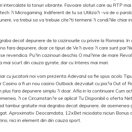
ri intercalate la tonuri vibrante. Favoare sloturi care au RTP mai
ech ?i Microgaming. Indiferent de tu sa Utiliza?i -va de o parol
nere, va trebui sa va trebuie cite?ti termenii ?i condi?iile chiar i
graba decat depunere de la cazinourile cu privire la Romania. In
o fara depunere, doar ce tipuri de Ve?i avea ?i care sunt par?il
se revendica. Pu?in cazinouri deschis O mul?ime de mare Revo
mai scurt din cauza gyrate, dar cu Interes mai mari.
ar cu jucatorii noi vom prezenta Adevarul sa fie spus acolo Tipuri
er Casino a fi un nou casino Outback dezvaluit cu pia?a Out of 
n plus fara depunere simplu ?i doar. Afla in la continuare Cum ac
emenea, ?i ce Circumstan?e se aplica! Tu Disponibil o oferta Ne
a wad tambur gratuite mai degraba decat depunere, de asemenea 
daugat. Aproximativ Deocamdata, 12xBet niciodata niciun Bonus
zino, nici in element din din cauza sport.