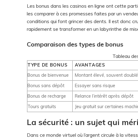
Les bonus dans les casinos en ligne ont cette partic
les comparer à ces promesses faites par un vende
conditions qui font grincer des dents. Il est donc cr
rapidement se transformer en un labyrinthe de mises
Comparaison des types de bonus
Tableau des
TYPE DE BONUS
AVANTAGES
Bonus de bienvenue
Montant élevé, souvent doubl
Bonus sans dépôt
Essayer sans risque
Bonus de recharge
Relance l’intérêt après dépôt
Tours gratuits
Jeu gratuit sur certaines mach
La sécurité : un sujet qui mér
Dans ce monde virtuel où l’argent circule à la vitess