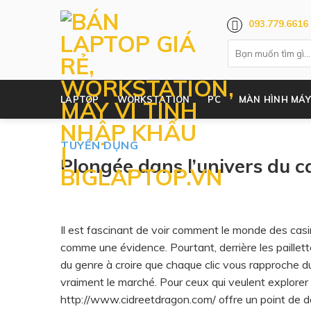
Skip
093.779.6616
to
content
LAPTOP
WORKSTATION
PC
MÀN HÌNH MÁY
TUYỂN DỤNG
Plongée dans l’univers du ca
Il est fascinant de voir comment le monde des casi
comme une évidence. Pourtant, derrière les paillett
du genre à croire que chaque clic vous rapproche du 
vraiment le marché. Pour ceux qui veulent explorer c
http://www.cidreetdragon.com/
offre un point de dé