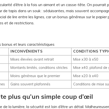
ularité d’être à la fois un aimant et un casse-tête. On pourrait
ur de tapis dans un souk : séduisantes, mais souvent accompa
ucial de lire entre les lignes, car un bonus généreux sur le papier
 et de restrictions.
 bonus et leurs caractéristiques
INCONVÉNIENTS
CONDITIONS TYP
é
Mises élevées avant retrait
Mise x30 à x50
Montants limités, conditions strictes
Mise x40, plafond de 
Moins généreux que le premier
Mise x20 à x40
ines
Gains souvent plafonnés
Conditions de mise su
ite plus qu’un simple coup d’œil
e de la lumière, la sécurité est loin d’être un détail. Malheureuse