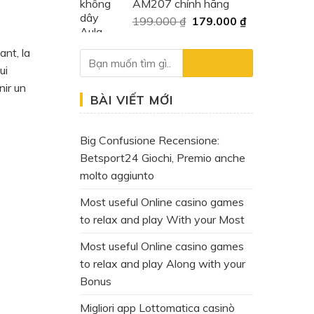
AM207 chính hãng
400.000 ₫.
là:
Giá
Giá
199.000
₫
179.000
₫
159.000 ₫.
gốc
hiện
là:
tại
nt, la
199.000 ₫.
là:
ui
179.000 ₫.
nir un
BÀI VIẾT MỚI
Big Confusione Recensione:
Betsport24 Giochi, Premio anche
molto aggiunto
Most useful Online casino games
to relax and play With your Most
Most useful Online casino games
to relax and play Along with your
Bonus
Migliori app Lottomatica casinò