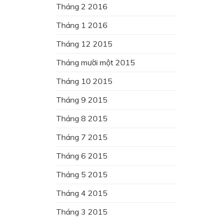
Tháng 2 2016
Tháng 1 2016
Tháng 12 2015
Tháng mười một 2015
Tháng 10 2015
Tháng 9 2015
Tháng 8 2015
Tháng 7 2015
Tháng 6 2015
Tháng 5 2015
Tháng 4 2015
Tháng 3 2015