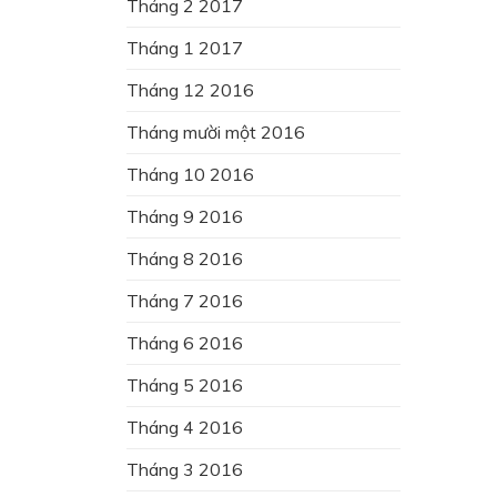
Tháng 2 2017
Tháng 1 2017
Tháng 12 2016
Tháng mười một 2016
Tháng 10 2016
Tháng 9 2016
Tháng 8 2016
Tháng 7 2016
Tháng 6 2016
Tháng 5 2016
Tháng 4 2016
Tháng 3 2016