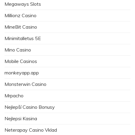
Megaways Slots
Millionz Casino
MineBit Casino
Minimitalletus 5E
Mino Casino
Mobile Casinos
monkeyapp.app
Monsterwin Casino
Mrpacho
Nejlepší Casino Bonusy
Nejlepsi Kasina
Neterapay Casino Vklad