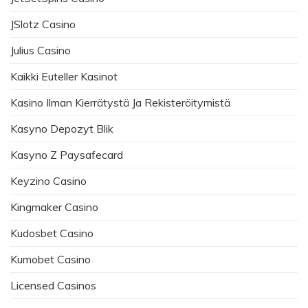
JSlotz Casino
Julius Casino
Kaikki Euteller Kasinot
Kasino Ilman Kierrätystä Ja Rekisteröitymistä
Kasyno Depozyt Blik
Kasyno Z Paysafecard
Keyzino Casino
Kingmaker Casino
Kudosbet Casino
Kumobet Casino
Licensed Casinos