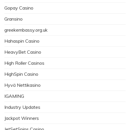
Gopay Casino
Gransino
greekembassy.org.uk
Hahaspin Casino
HeavyBet Casino
High Roller Casinos
HighSpin Casino
Hyvä Nettikasino
IGAMING
Industry Updates
Jackpot Winners
JetSetSpins Casino