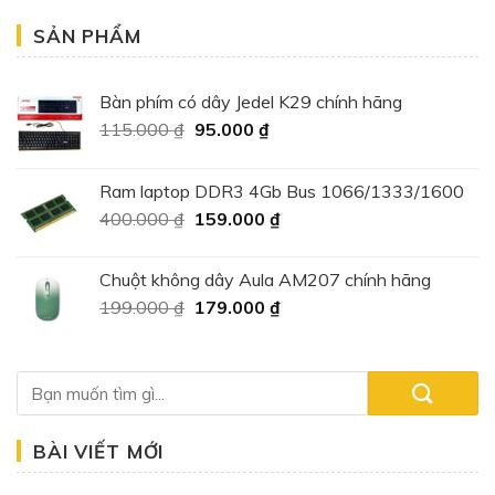
SẢN PHẨM
Bàn phím có dây Jedel K29 chính hãng
Giá
Giá
115.000
₫
95.000
₫
gốc
hiện
là:
tại
Ram laptop DDR3 4Gb Bus 1066/1333/1600
115.000 ₫.
là:
Giá
Giá
400.000
₫
159.000
₫
95.000 ₫.
gốc
hiện
là:
tại
Chuột không dây Aula AM207 chính hãng
400.000 ₫.
là:
Giá
Giá
199.000
₫
179.000
₫
159.000 ₫.
gốc
hiện
là:
tại
199.000 ₫.
là:
179.000 ₫.
BÀI VIẾT MỚI