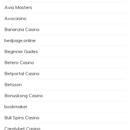
Avia Masters
Avocasino
Bananzia Casino
bedpage.online
Beginner Guides
Betero Casino
Betportal Casino
Betsson
Bonuskong Casino
bookmaker
Bull Spins Casino
Candybet Casino