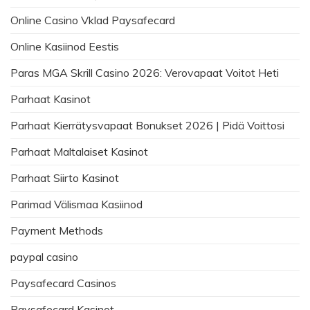
Online Casino Vklad Paysafecard
Online Kasiinod Eestis
Paras MGA Skrill Casino 2026: Verovapaat Voitot Heti
Parhaat Kasinot
Parhaat Kierrätysvapaat Bonukset 2026 | Pidä Voittosi
Parhaat Maltalaiset Kasinot
Parhaat Siirto Kasinot
Parimad Välismaa Kasiinod
Payment Methods
paypal casino
Paysafecard Casinos
Paysafecard Kasinot