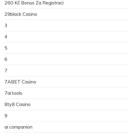
260 Kč Bonus Za Registraci
29black Casino
3
4
5
6
7
7ABET Casino
7ai.tools
8ty8 Casino
9
ai companion