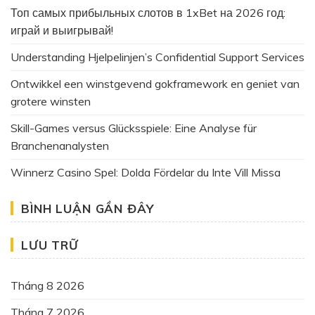
Топ самых прибыльных слотов в 1xBet на 2026 год:
играй и выигрывай!
Understanding Hjelpelinjen’s Confidential Support Services
Ontwikkel een winstgevend gokframework en geniet van
grotere winsten
Skill-Games versus Glücksspiele: Eine Analyse für
Branchenanalysten
Winnerz Casino Spel: Dolda Fördelar du Inte Vill Missa
BÌNH LUẬN GẦN ĐÂY
LƯU TRỮ
Tháng 8 2026
Tháng 7 2026