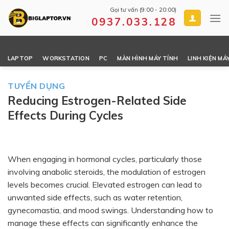
Skip
Gọi tư vấn (9:00 - 20:00)
to
0937.033.128
content
LAPTOP
WORKSTATION
PC
MÀN HÌNH MÁY TÍNH
LINH KIỆN MÁ
TUYỂN DỤNG
Reducing Estrogen-Related Side
Effects During Cycles
When engaging in hormonal cycles, particularly those
involving anabolic steroids, the modulation of estrogen
levels becomes crucial. Elevated estrogen can lead to
unwanted side effects, such as water retention,
gynecomastia, and mood swings. Understanding how to
manage these effects can significantly enhance the