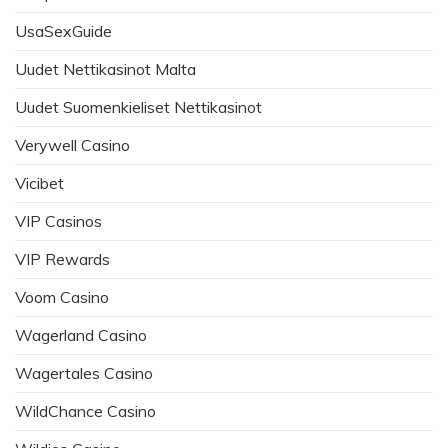
UsaSexGuide
Uudet Nettikasinot Malta
Uudet Suomenkieliset Nettikasinot
Verywell Casino
Vicibet
VIP Casinos
VIP Rewards
Voom Casino
Wagerland Casino
Wagertales Casino
WildChance Casino