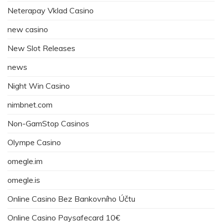
Neterapay Vklad Casino
new casino
New Slot Releases
news
Night Win Casino
nimbnet.com
Non-GamStop Casinos
Olympe Casino
omegle.im
omegle.is
Online Casino Bez Bankovního Účtu
Online Casino Paysafecard 10€