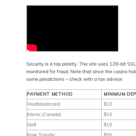
Security is a top priority. The site uses 128-bit SSL
monitored for fraud. Note that since the casino hol
some jurisdictions – check with a tax advisor.
PAYMENT METHOD
MINIMUM DE
Visa/Mastercard
$10
Interac (Canada)
$10
Skrill
$10
Bank Transfer
$50