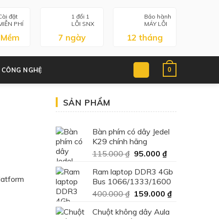
Cài đặt
1 đổi 1
Bảo hành
MIỄN PHÍ
LỖI SNX
MÁY LỖI
 Mềm
7 ngày
12 tháng
0
 CÔNG NGHỆ
SẢN PHẨM
Bàn phím có dây Jedel
K29 chính hãng
Giá
Giá
115.000
₫
95.000
₫
gốc
hiện
Ram laptop DDR3 4Gb
là:
tại
latform
Bus 1066/1333/1600
115.000 ₫.
là:
Giá
Giá
400.000
₫
159.000
₫
95.000 ₫.
gốc
hiện
Chuột không dây Aula
là:
tại