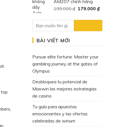
AM207 chính hãng
400.000 ₫.
là:
Giá
Giá
199.000
₫
179.000
₫
159.000 ₫.
gốc
hiện
là:
tại
199.000 ₫.
là:
179.000 ₫.
BÀI VIẾT MỚI
Pursue elite fortune: Master your
gambling journey at the gates of
it.
Olympus
Desbloquea tu potencial de
Maxwin las mejores estrategias
 top
de casino
Tu guía para apuestas
mbers,
emocionantes y las ofertas
celebradas de winum
an