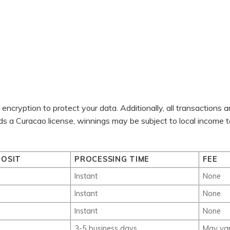
 encryption to protect your data. Additionally, all transactions a
ds a Curacao license, winnings may be subject to local income t
POSIT
PROCESSING TIME
FEE
Instant
None
Instant
None
Instant
None
3-5 business days
May va