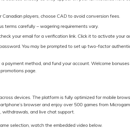
or Canadian players, choose CAD to avoid conversion fees.
s terms carefully – wagering requirements vary.
ck your email for a verification link. Click it to activate your a
nd password. You may be prompted to set up two-factor authenti
lect a payment method, and fund your account. Welcome bonuses
e promotions page.
cross devices. The platform is fully optimized for mobile brows
smartphone’s browser and enjoy over 500 games from Microgam
s, withdrawals, and live chat support.
 game selection, watch the embedded video below.