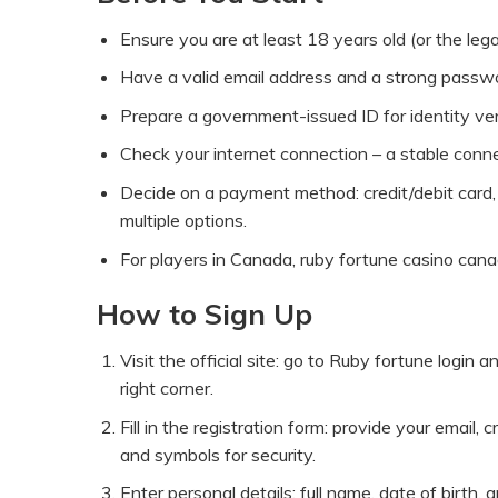
Ensure you are at least 18 years old (or the legal
Have a valid email address and a strong passw
Prepare a government-issued ID for identity veri
Check your internet connection – a stable connec
Decide on a payment method: credit/debit card, 
multiple options.
For players in Canada, ruby fortune casino canad
How to Sign Up
Visit the official site: go to
Ruby fortune login
and
right corner.
Fill in the registration form: provide your email
and symbols for security.
Enter personal details: full name, date of birth