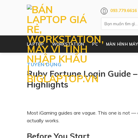
Skip
093.779.6616
to
content
LAPTOP
WORKSTATION
PC
MÀN HÌNH MÁY
TUYỂN DỤNG
Ruby Fortune Login Guide –
Highlights
Most iGaming guides are vague. This one is not — e
actually works.
Before You Start