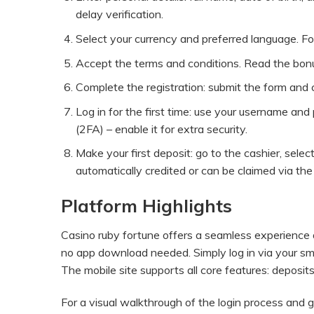
delay verification.
Select your currency and preferred language. F
Accept the terms and conditions. Read the bonu
Complete the registration: submit the form and che
Log in for the first time: use your username a
(2FA) – enable it for extra security.
Make your first deposit: go to the cashier, se
automatically credited or can be claimed via th
Platform Highlights
Casino ruby fortune offers a seamless experience a
no app download needed. Simply log in via your 
The mobile site supports all core features: deposit
For a visual walkthrough of the login process and