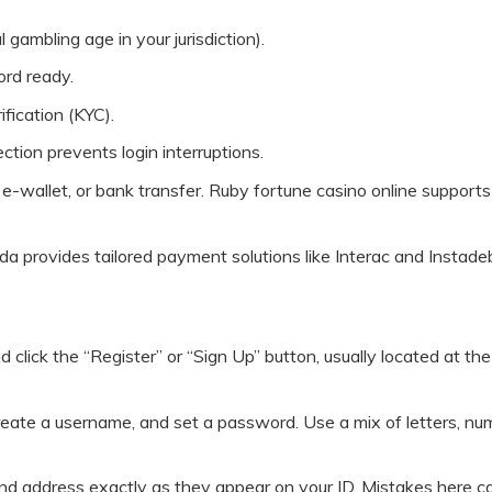
 gambling age in your jurisdiction).
ord ready.
fication (KYC).
tion prevents login interruptions.
e-wallet, or bank transfer. Ruby fortune casino online supports
a provides tailored payment solutions like Interac and Instadeb
 click the “Register” or “Sign Up” button, usually located at the
, create a username, and set a password. Use a mix of letters, nu
, and address exactly as they appear on your ID. Mistakes here c