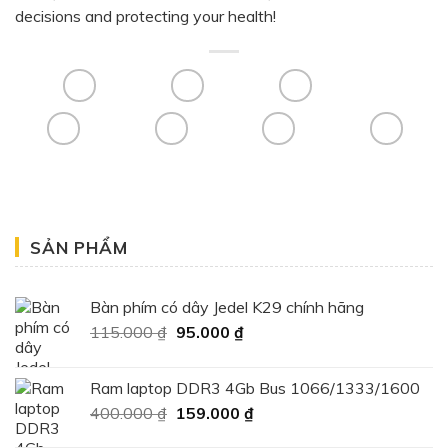
decisions and protecting your health!
SẢN PHẨM
Bàn phím có dây Jedel K29 chính hãng
Giá
Giá
115.000
₫
95.000
₫
gốc
hiện
là:
tại
Ram laptop DDR3 4Gb Bus 1066/1333/1600
115.000 ₫.
là:
Giá
Giá
400.000
₫
159.000
₫
95.000 ₫.
gốc
hiện