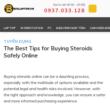
Skip
Gọi tư vấn (9:00 - 20:00)
to
0937.033.128
content
LAPTOP
WORKSTATION
PC
MÀN HÌNH MÁY TÍNH
LINH KIỆN MÁ
TUYỂN DỤNG
The Best Tips for Buying Steroids
Safely Online
Buying steroids online can be a daunting process,
especially with the multitude of options available and the
potential legal and health risks involved. However, with
the right approach and knowledge, you can ensure a safer
and more informed purchasing experience.