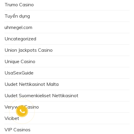
Trumo Casino
Tuyển dụng
uhmegel.com
Uncategorized
Union Jackpots Casino
Unique Casino
UsaSexGuide
Uudet Nettikasinot Malta
Uudet Suomenkieliset Nettikasinot
Verywell Casino
Vicibet
VIP Casinos