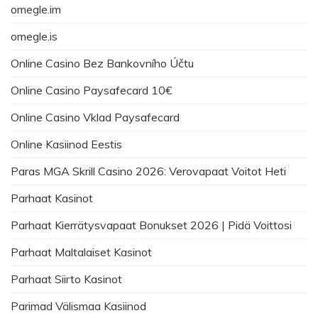
omegle.im
omegle.is
Online Casino Bez Bankovního Účtu
Online Casino Paysafecard 10€
Online Casino Vklad Paysafecard
Online Kasiinod Eestis
Paras MGA Skrill Casino 2026: Verovapaat Voitot Heti
Parhaat Kasinot
Parhaat Kierrätysvapaat Bonukset 2026 | Pidä Voittosi
Parhaat Maltalaiset Kasinot
Parhaat Siirto Kasinot
Parimad Välismaa Kasiinod