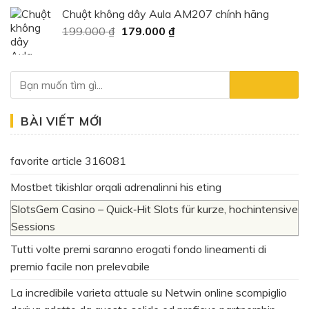
là:
tại
Chuột không dây Aula AM207 chính hãng
400.000 ₫.
là:
Giá
Giá
199.000
₫
179.000
₫
159.000 ₫.
gốc
hiện
là:
tại
199.000 ₫.
là:
179.000 ₫.
BÀI VIẾT MỚI
favorite article 316081
Mostbet tikishlar orqali adrenalinni his eting
SlotsGem Casino – Quick‑Hit Slots für kurze, hochintensive
Sessions
Tutti volte premi saranno erogati fondo lineamenti di
premio facile non prelevabile
La incredibile varieta attuale su Netwin online scompiglio