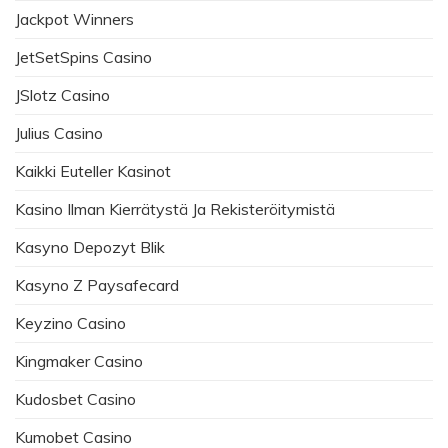
Jackpot Winners
JetSetSpins Casino
JSlotz Casino
Julius Casino
Kaikki Euteller Kasinot
Kasino Ilman Kierrätystä Ja Rekisteröitymistä
Kasyno Depozyt Blik
Kasyno Z Paysafecard
Keyzino Casino
Kingmaker Casino
Kudosbet Casino
Kumobet Casino