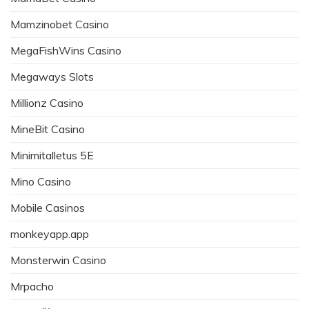
Mamzinobet Casino
MegaFishWins Casino
Megaways Slots
Millionz Casino
MineBit Casino
Minimitalletus 5E
Mino Casino
Mobile Casinos
monkeyapp.app
Monsterwin Casino
Mrpacho