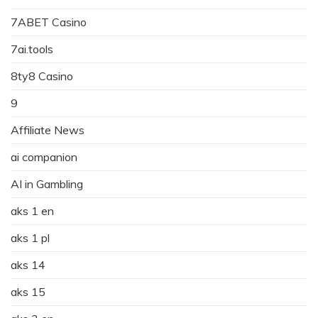
7ABET Casino
7ai.tools
8ty8 Casino
9
Affiliate News
ai companion
AI in Gambling
aks 1 en
aks 1 pl
aks 14
aks 15