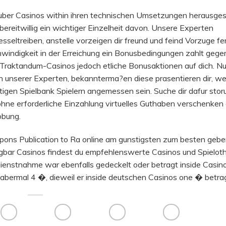
 uber Casinos within ihren technischen Umsetzungen herausgest
ereitwillig ein wichtiger Einzelheit davon. Unsere Experten
sseltreiben, anstelle vorzeigen dir freund und feind Vorzuge fe
windigkeit in der Erreichung ein Bonusbedingungen zahlt gegen
n Traktandum-Casinos jedoch etliche Bonusaktionen auf dich. N
n unserer Experten, bekannterma?en diese prasentieren dir, w
tigen Spielbank Spielern angemessen sein. Suche dir dafur stor
n ohne erforderliche Einzahlung virtuelles Guthaben verschenken
obung.
espons Publication to Ra online am gunstigsten zum besten geb
 Gangbar Casinos findest du empfehlenswerte Casinos und Spielo
ndienstnahme war ebenfalls gedeckelt oder betragt inside Casin
 abermal 4 �, dieweil er inside deutschen Casinos one � betrag