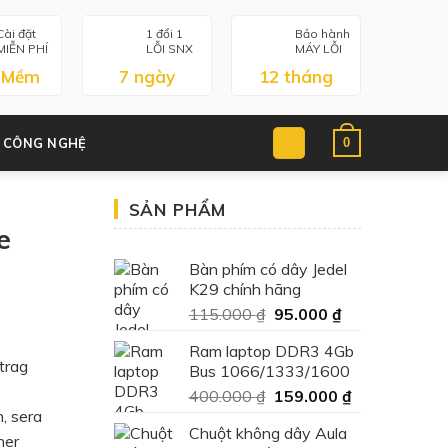
Cài đặt
1 đổi 1
Bảo hành
MIỄN PHÍ
LỖI SNX
MÁY LỖI
 Mềm
7 ngày
12 tháng
0
 CÔNG NGHỆ
SẢN PHẨM
e
Bàn phím có dây Jedel
K29 chính hãng
Giá
Giá
115.000
₫
95.000
₫
gốc
hiện
Ram laptop DDR3 4Gb
là:
tại
trag
Bus 1066/1333/1600
115.000 ₫.
là:
Giá
Giá
400.000
₫
159.000
₫
95.000 ₫.
gốc
hiện
, sera
Chuột không dây Aula
là:
tại
ner