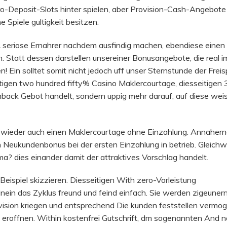
ro-Deposit-Slots hinter spielen, aber Provision-Cash-Angebote
 Spiele gultigkeit besitzen.
e & seriose Ernahrer nachdem ausfindig machen, ebendiese einen
 Statt dessen darstellen unsereiner Bonusangebote, die real i
! Ein solltet somit nicht jedoch uff unser Sternstunde der Freis
tigen two hundred fifty% Casino Maklercourtage, diesseitigen 
back Gebot handelt, sondern uppig mehr darauf, auf diese weis
h wieder auch einen Maklercourtage ohne Einzahlung. Annaher
en Neukundenbonus bei der ersten Einzahlung in betrieb. Gleichw
? dies einander damit der attraktives Vorschlag handelt.
eispiel skizzieren. Diesseitigen With zero-Vorleistung
inein das Zyklus freund und feind einfach. Sie werden zigeuner
ision kriegen und entsprechend Die kunden feststellen vermog
 eroffnen. Within kostenfrei Gutschrift, dm sogenannten And n