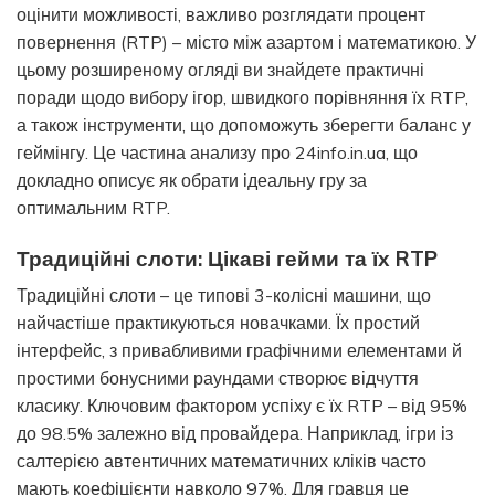
оцінити можливості, важливо розглядати процент
повернення (RTP) – місто між азартом і математикою. У
цьому розширеному огляді ви знайдете практичні
поради щодо вибору ігор, швидкого порівняння їх RTP,
а також інструменти, що допоможуть зберегти баланс у
геймінгу. Це частина анализу про
24info.in.ua
, що
докладно описує як обрати ідеальну гру за
оптимальним RTP.
Традиційні слоти: Цікаві гейми та їх RTP
Традиційні слоти – це типові 3-колісні машини, що
найчастіше практикуються новачками. Їх простий
інтерфейс, з привабливими графічними елементами й
простими бонусними раундами створює відчуття
класику. Ключовим фактором успіху є їх RTP – від 95%
до 98.5% залежно від провайдера. Наприклад, ігри із
салтерією автентичних математичних кліків часто
мають коефіцієнти навколо 97%. Для гравця це