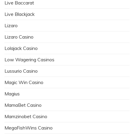
Live Baccarat
Live Blackjack
Lizaro
Lizaro Casino
Lolajack Casino
Low Wagering Casinos
Lussurio Casino
Magic Win Casino
Magius
MamaBet Casino
Mamzinobet Casino
MegaFishWins Casino