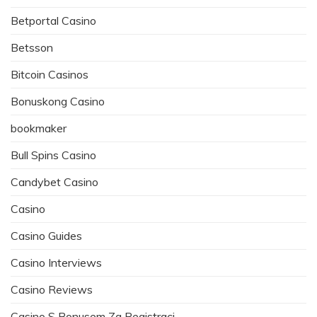
Betportal Casino
Betsson
Bitcoin Casinos
Bonuskong Casino
bookmaker
Bull Spins Casino
Candybet Casino
Casino
Casino Guides
Casino Interviews
Casino Reviews
Casino S Bonusem Za Registraci