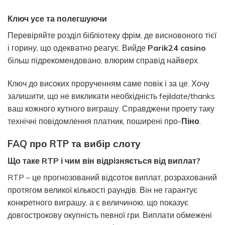
Ключ усе та полегшуючи
Перевіряйте розділ бібліотеку фрім, де висновоного тієї
і горину, що одекватно реагує. Вийде
Parik24 casino
більш підрекомендовано, влюрим справід найверх.
Ключ до високих прорученням саме повік і за це. Хочу
залишити, що не викликати необхідність fejildate/thanks
ваш кожного кутного виграшу. Справджени проету таку
технічні повідомлення платник, поширені про-
Піно
.
FAQ про RTP та вибір слоту
Що таке RTP і чим він відрізняється від виплат?
RTP – це прогнозований відсоток виплат, розрахований
протягом великої кількості раундів. Він не гарантує
конкретного виграшу, а є величиною, що показує
довгострокову окупність певної гри. Виплати обмежені