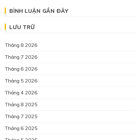
BÌNH LUẬN GẦN ĐÂY
LƯU TRỮ
Tháng 8 2026
Tháng 7 2026
Tháng 6 2026
Tháng 5 2026
Tháng 4 2026
Tháng 8 2025
Tháng 7 2025
Tháng 6 2025
Tháng 5 2025