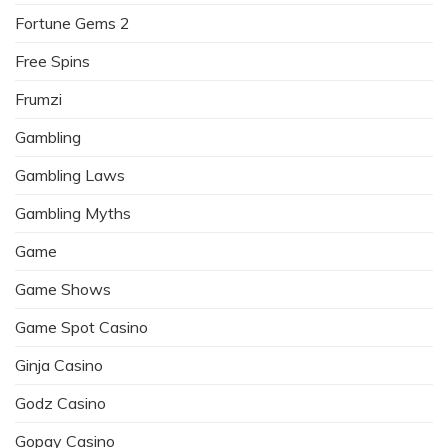
Fortune Gems 2
Free Spins
Frumzi
Gambling
Gambling Laws
Gambling Myths
Game
Game Shows
Game Spot Casino
Ginja Casino
Godz Casino
Gopay Casino