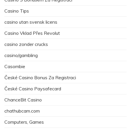
Casino Tips
casino utan svensk licens
Casino Vklad Přes Revolut
casino zonder crucks
casino/gambling
Casombie
České Casino Bonus Za Registraci
České Casino Paysafecard
ChanceBit Casino
chathubcam.com
Computers, Games