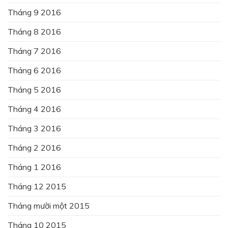
Tháng 9 2016
Tháng 8 2016
Tháng 7 2016
Tháng 6 2016
Tháng 5 2016
Tháng 4 2016
Tháng 3 2016
Tháng 2 2016
Tháng 1 2016
Tháng 12 2015
Tháng mười một 2015
Tháng 10 2015