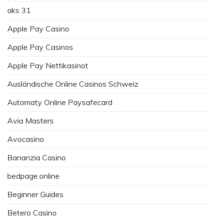
aks 31
Apple Pay Casino
Apple Pay Casinos
Apple Pay Nettikasinot
Ausländische Online Casinos Schweiz
Automaty Online Paysafecard
Avia Masters
Avocasino
Bananzia Casino
bedpage.online
Beginner Guides
Betero Casino