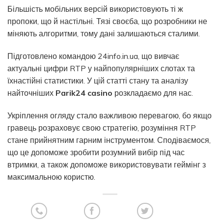
Більшість мобільних версій використовують ті ж
пропоки, що й настільні. Тязі своєба, що розробники не
міняють алгоритми, тому дані залишаються сталими.
Підготовлено командою 24info.in.ua, що вивчає
актуальні цифри RTP у найпопулярніших слотах та
їхнастійні статистики. У цій статті стану та аналізу
найточніших
Parik24 casino
розкладаємо для нас.
Укріплення огляду стало важливою перевагою, бо якщо
гравець розраховує свою стратегію, розуміння RTP
стане прийнятним гарним інструментом. Сподіваємося,
що це допоможе зробити розумний вибір під час
втримки, а також допоможе використовувати геймінг з
максимальною користю.