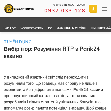
Skip
Gọi tư vấn (9:00 - 20:00)
to
0937.033.128
content
LAPTOP
WORKSTATION
PC
MÀN HÌNH MÁY TÍNH
LINH KIỆN MÁ
TUYỂN DỤNG
Вибір ігор: Розуміння RTP з Parik24
казино
У випадковий азартний світ слід переходити з
розумінням того, що гравець має справу не лише з
емоціями, а й з цифровими шансами.
Parik24 казино
пропонує широкий каталог слотів, авторизованих
розробників і кілька стратегій унікальних бонусів, що
допомагає розкріпачити потенціал виграшу. Щоб краще