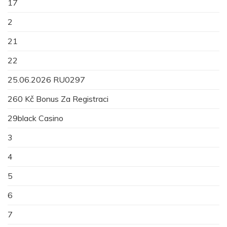
17
2
21
22
25.06.2026 RU0297
260 Kč Bonus Za Registraci
29black Casino
3
4
5
6
7