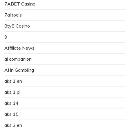
7ABET Casino
7ai.tools
8ty8 Casino
9
Affiliate News
ai companion
AI in Gambling
aks 1 en
aks 1 pl
aks 14
aks 15
aks 3 en